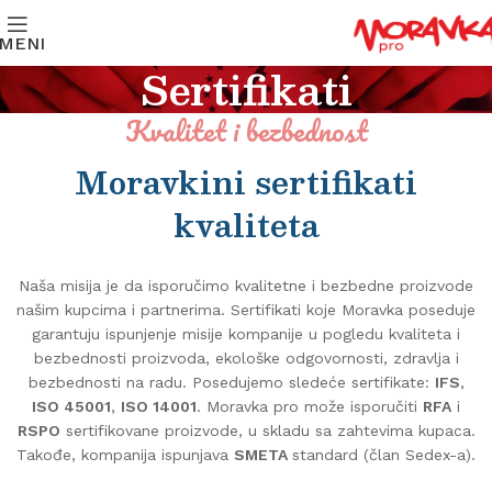
MENI
Sertifikati
Kvalitet i bezbednost
Moravkini sertifikati
kvaliteta
Naša misija je da isporučimo kvalitetne i bezbedne proizvode
našim kupcima i partnerima. Sertifikati koje Moravka poseduje
garantuju ispunjenje misije kompanije u pogledu kvaliteta i
bezbednosti proizvoda, ekološke odgovornosti, zdravlja i
bezbednosti na radu. Posedujemo sledeće sertifikate:
IFS
,
ISO 45001
,
ISO 14001
. Moravka pro može isporučiti
RFA
i
RSPO
sertifikovane proizvode, u skladu sa zahtevima kupaca.
Takođe, kompanija ispunjava
SMETA
standard (član Sedex-a).