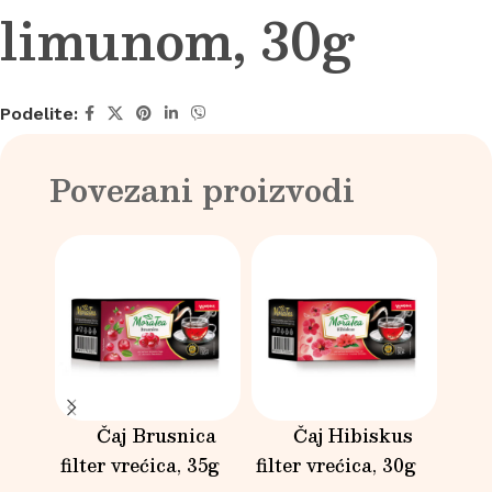
limunom, 30g
Podelite:
Povezani proizvodi
Čaj Brusnica
Čaj Hibiskus
filter vrećica, 35g
filter vrećica, 30g
c