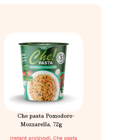
Che pasta Pomodoro-
Che pasta 
Mozzarella, 72g
Formaggi, 
Instant proizvodi
,
Che pasta
Instant proizvodi