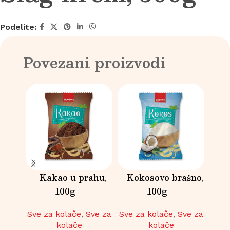
Podelite:
Povezani proizvodi
Kakao u prahu,
Kokosovo brašno,
100g
100g
Sve za kolače
,
Sve za
Sve za kolače
,
Sve za
In
kolače
kolače