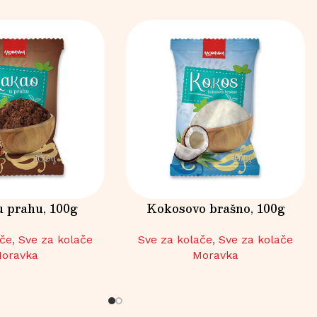
 prahu, 100g
Kokosovo brašno, 100g
ače
,
Sve za kolače
Sve za kolače
,
Sve za kolače
oravka
Moravka