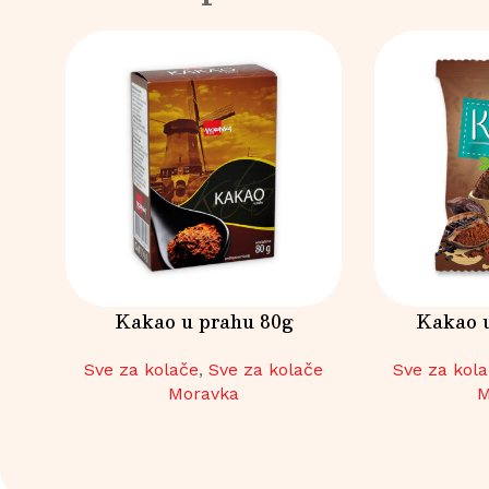
Kakao u prahu 80g
Kakao u
Sve za kolače
,
Sve za kolače
Sve za kol
Moravka
M