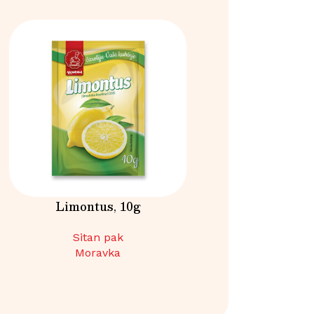
Limontus, 10g
Šlag pena van
Sitan pak
Pudinzi i šlagov
Moravka
Moravk