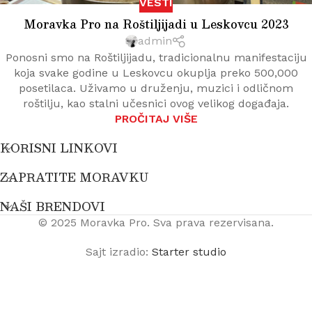
VESTI
Moravka Pro na Roštiljijadi u Leskovcu 2023
admin
Ponosni smo na Roštiljijadu, tradicionalnu manifestaciju
koja svake godine u Leskovcu okuplja preko 500,000
posetilaca. Uživamo u druženju, muzici i odličnom
roštilju, kao stalni učesnici ovog velikog događaja.
PROČITAJ VIŠE
KORISNI LINKOVI
ZAPRATITE MORAVKU
NAŠI BRENDOVI
© 2025 Moravka Pro. Sva prava rezervisana.
Sajt izradio:
Starter studio