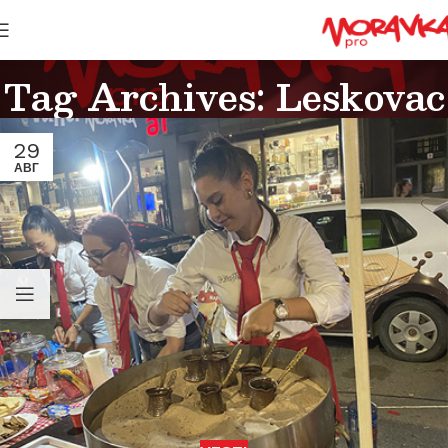
Tag Archives: Leskovac
29
АВГ