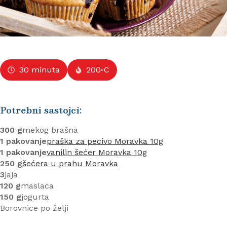
30 minuta
200◦C
Potrebni sastojci:
300 g
mekog brašna
1 pakovanje
praška za pecivo Moravka 10g
1 pakovanje
vanilin šećer Moravka 10g
250 g
šećera u prahu Moravka
3
jaja
120 g
maslaca
150 g
jogurta
Borovnice po želji