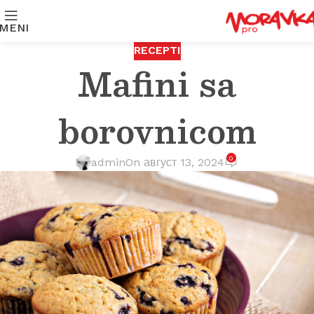
MENI
RECEPTI
Mafini sa
borovnicom
0
admin
On август 13, 2024