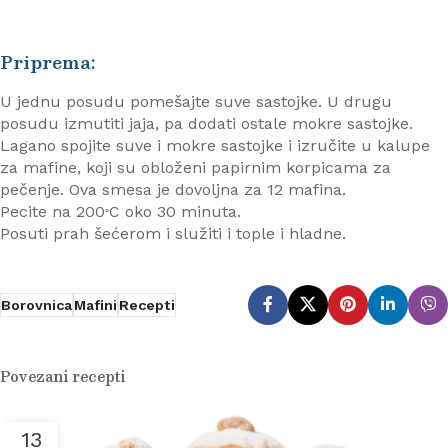
Priprema:
U jednu posudu pomešajte suve sastojke. U drugu
posudu izmutiti jaja, pa dodati ostale mokre sastojke.
Lagano spojite suve i mokre sastojke i izručite u kalupe
za mafine, koji su obloženi papirnim korpicama za
pečenje. Ova smesa je dovoljna za 12 mafina.
Pecite na 200
C oko 30 minuta.
◦
Posuti prah šećerom i služiti i tople i hladne.
Borovnica
Mafini
Recepti
Povezani recepti
13