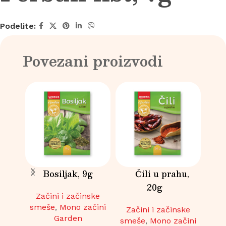
Podelite:
Povezani proizvodi
Bosiljak, 9g
Čili u prahu,
C
20g
Začini i začinske
smeše
,
Mono začini
Začini i začinske
Za
Garden
smeše
,
Mono začini
sme