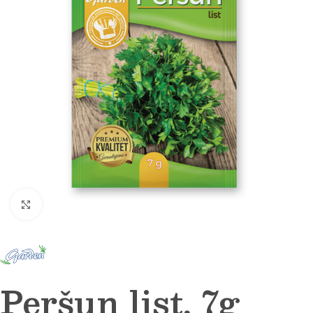
Click to enlarge
Peršun list, 7g