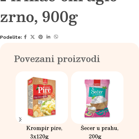
zrno, 900g
Podelite:
Povezani proizvodi
Krompir pire,
Šecer u prahu,
3x120g
200g
čo