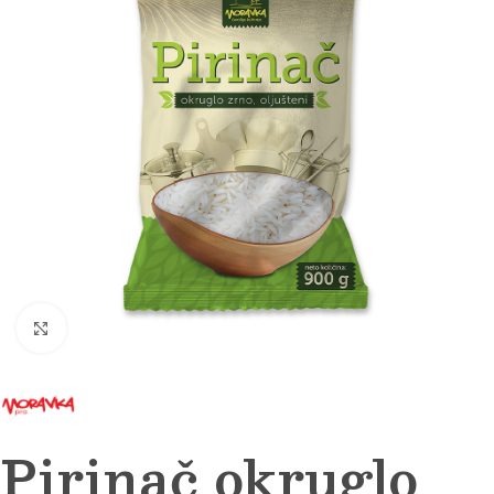
Click to enlarge
Pirinač okruglo