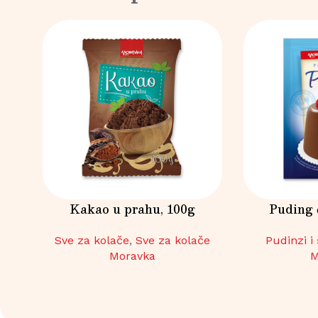
Kakao u prahu, 100g
Puding 
Sve za kolače
,
Sve za kolače
Pudinzi i 
Moravka
M