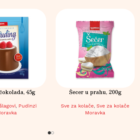
čokolada, 45g
Šecer u prahu, 200g
šlagovi
,
Pudinzi
Sve za kolače
,
Sve za kolače
oravka
Moravka