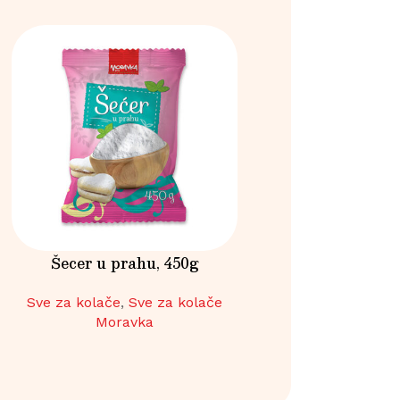
Šecer u prahu, 450g
Šlag pena van
Sve za kolače
,
Sve za kolače
Pudinzi i šlagov
Moravka
Moravk