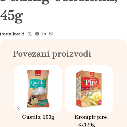
45g
Podelite:
Povezani proizvodi
Gustilo, 200g
Krompir pire,
Pr
3x120g
7+